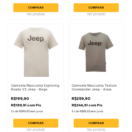
COMPRAR
COMPRAR
Ver produto
Ver produto
Camiseta Masculina Exploring
Camiseta Masculina Texture
Roads V2 Jeep - Bege
Commander Jeep - Areia
R$199,90
R$259,90
R$189,91
com
Pix
R$246,91
com
Pix
2
x
de
R$99,95
sem juros
3
x
de
R$86,63
sem juros
COMPRAR
COMPRAR
Ver produto
Ver produto