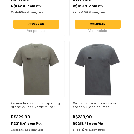
R$142,41
com
Pix
R$189,91
com
Pix
2
x
de
R$74,95
sem juros
2
x
de
R$99,95
sem juros
COMPRAR
COMPRAR
Ver produto
Ver produto
Camiseta masculina exploring
Camiseta masculina exploring
stone v2 jeep verde militar
stone v2 jeep chumbo
R$229,90
R$229,90
R$218,41
com
Pix
R$218,41
com
Pix
3
x
de
R$76,63
sem juros
3
x
de
R$76,63
sem juros