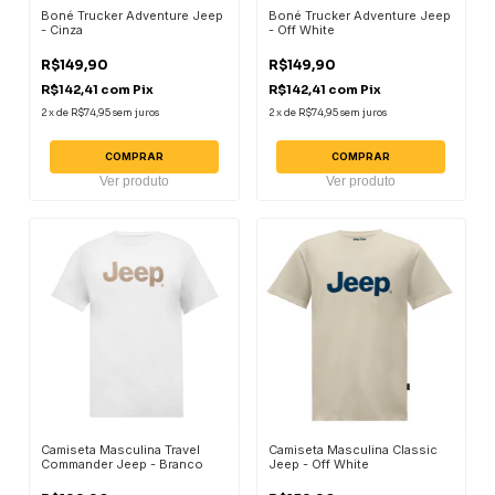
Boné Trucker Adventure Jeep
Boné Trucker Adventure Jeep
- Cinza
- Off White
R$149,90
R$149,90
R$142,41
com
Pix
R$142,41
com
Pix
2
x
de
R$74,95
sem juros
2
x
de
R$74,95
sem juros
COMPRAR
COMPRAR
Ver produto
Ver produto
Camiseta Masculina Travel
Camiseta Masculina Classic
Commander Jeep - Branco
Jeep - Off White