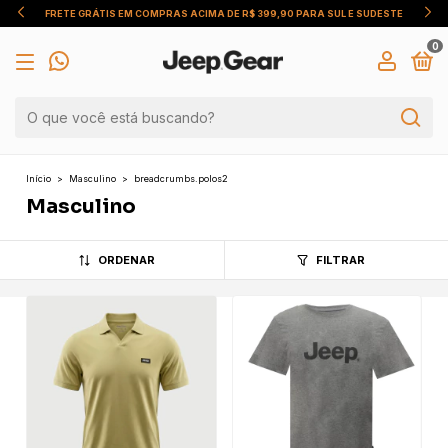
FRETE GRÁTIS EM COMPRAS ACIMA DE R$ 399,90 PARA SUL E SUDESTE
0
Início
>
Masculino
>
breadcrumbs.polos2
Masculino
ORDENAR
FILTRAR