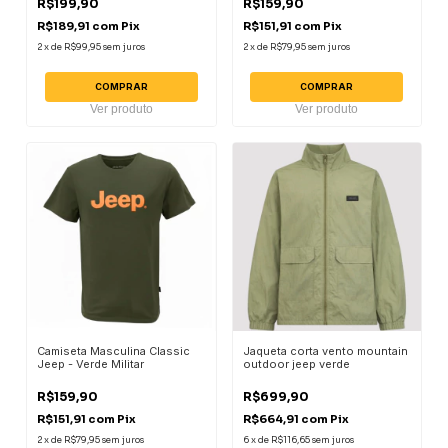
R$199,90
R$159,90
R$189,91
com
Pix
R$151,91
com
Pix
2
x
de
R$99,95
sem juros
2
x
de
R$79,95
sem juros
COMPRAR
COMPRAR
Ver produto
Ver produto
Camiseta Masculina Classic
Jaqueta corta vento mountain
Jeep - Verde Militar
outdoor jeep verde
R$159,90
R$699,90
R$151,91
com
Pix
R$664,91
com
Pix
2
x
de
R$79,95
sem juros
6
x
de
R$116,65
sem juros