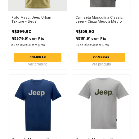
Polo Masc. Jeep Urban
Camiseta Masculina Classic
Texture - Bege
Jeep - Cinza Mescla Médio
R$399,90
R$159,90
R$379,91
com
Pix
R$151,91
com
Pix
5
x
de
R$79,98
sem juros
2
x
de
R$79,95
sem juros
COMPRAR
COMPRAR
Ver produto
Ver produto