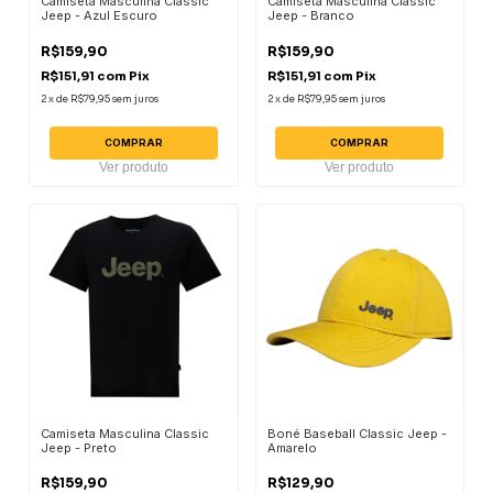
Camiseta Masculina Classic
Camiseta Masculina Classic
Jeep - Azul Escuro
Jeep - Branco
R$159,90
R$159,90
R$151,91
com
Pix
R$151,91
com
Pix
2
x
de
R$79,95
sem juros
2
x
de
R$79,95
sem juros
COMPRAR
COMPRAR
Ver produto
Ver produto
Camiseta Masculina Classic
Boné Baseball Classic Jeep -
Jeep - Preto
Amarelo
R$159,90
R$129,90