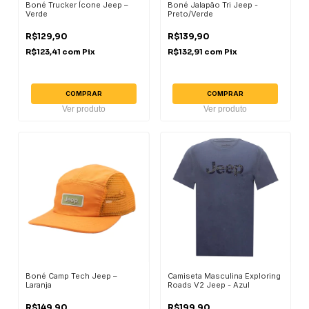
Boné Trucker Ícone Jeep –
Boné Jalapão Tri Jeep -
Verde
Preto/Verde
R$129,90
R$139,90
R$123,41
com
Pix
R$132,91
com
Pix
COMPRAR
COMPRAR
Ver produto
Ver produto
Boné Camp Tech Jeep –
Camiseta Masculina Exploring
Laranja
Roads V2 Jeep - Azul
R$149,90
R$199,90