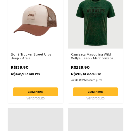
Boné Trucker Street Urban
Camiseta Masculina Wild
Jeep - Areia
Willys Jeep - Marmorizada
Verde Militar
R$139,90
R$229,90
R$132,91
com
Pix
R$218,41
com
Pix
3
x
de
R$76,63
sem juros
COMPRAR
COMPRAR
Ver produto
Ver produto