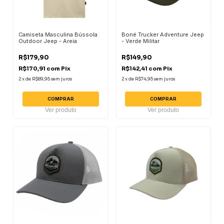
Camiseta Masculina Bússola
Boné Trucker Adventure Jeep
Outdoor Jeep - Areia
- Verde Militar
R$179,90
R$149,90
R$170,91
com
Pix
R$142,41
com
Pix
2
x
de
R$89,95
sem juros
2
x
de
R$74,95
sem juros
COMPRAR
COMPRAR
Ver produto
Ver produto