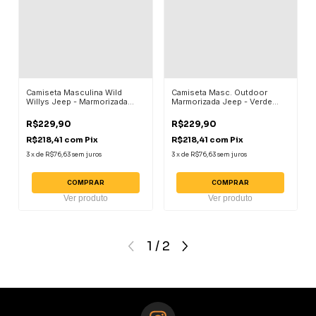
Camiseta Masculina Wild
Camiseta Masc. Outdoor
Willys Jeep - Marmorizada
Marmorizada Jeep - Verde
Chumbo
Militar
R$229,90
R$229,90
R$218,41
com
Pix
R$218,41
com
Pix
3
x
de
R$76,63
sem juros
3
x
de
R$76,63
sem juros
COMPRAR
COMPRAR
Ver produto
Ver produto
1
/
2