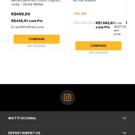
Nécessaire em Couro Classic
Kit Pai Urbano
Jeep - Verde Militar
R$459,90
-
15
%
OFF
R$436,91
com
Pix
R$1.959,80
R$1.
R$1.582,51
6
x
de
com
Pix
R$277,63
6
x
de
R$76,65
sem juros
sem
juros
COMPRAR
Ver produto
COMPRAR
Ver produto
INSTITUCIONAL
DEPARTAMENTOS