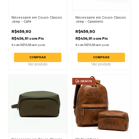
Nécessaire em Couro Classic
Nécessaire em Couro Classic
Jeep - Café
Jeep - Caramelo
R$459,90
R$459,90
R$436,91
com
Pix
R$436,91
com
Pix
6
x
de
R$76,65
sem juros
6
x
de
R$76,65
sem juros
COMPRAR
COMPRAR
Ver produto
Ver produto
GRÁTIS