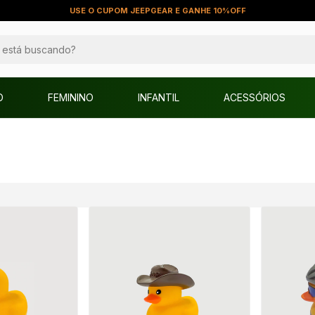
USE O CUPOM JEEPGEAR E GANHE 10%OFF
O
FEMININO
INFANTIL
ACESSÓRIOS