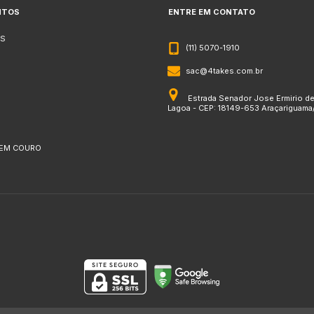
NTOS
ENTRE EM CONTATO
S
(11) 5070-1910
sac@4takes.com.br
Estrada Senador Jose Ermirio d
Lagoa - CEP: 18149-653 Araçariguama
 EM COURO