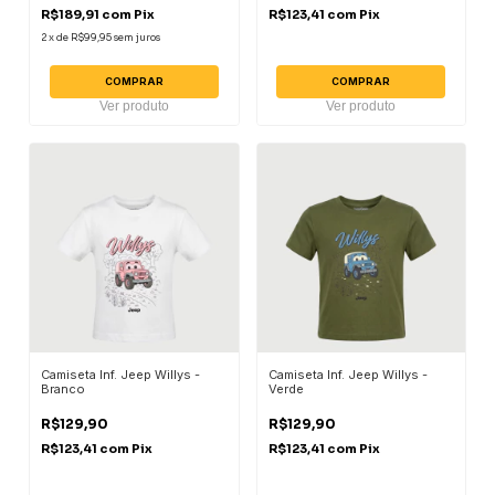
R$189,91
com
Pix
R$123,41
com
Pix
2
x
de
R$99,95
sem juros
COMPRAR
COMPRAR
Ver produto
Ver produto
Camiseta Inf. Jeep Willys -
Camiseta Inf. Jeep Willys -
Branco
Verde
R$129,90
R$129,90
R$123,41
com
Pix
R$123,41
com
Pix