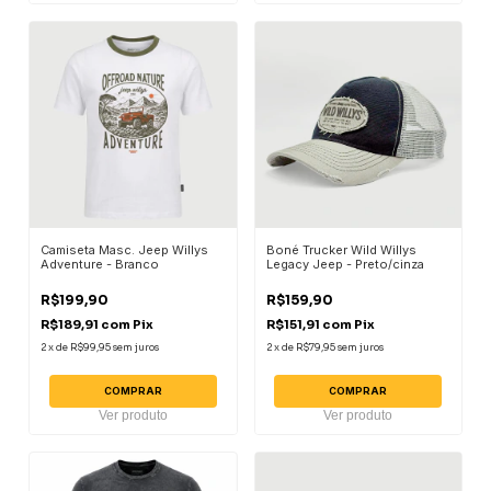
Camiseta Masc. Jeep Willys
Boné Trucker Wild Willys
Adventure - Branco
Legacy Jeep - Preto/cinza
R$199,90
R$159,90
R$189,91
com
Pix
R$151,91
com
Pix
2
x
de
R$99,95
sem juros
2
x
de
R$79,95
sem juros
COMPRAR
COMPRAR
Ver produto
Ver produto