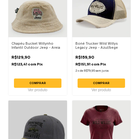
Chapéu Bucket Willynho
Boné Trucker Wild Willys
Infantil Outdoor Jeep - Areia
Legacy Jeep - Azul/bege
R$129,90
R$159,90
R$123,41
com
Pix
R$151,91
com
Pix
2
x
de
R$79,95
sem juros
COMPRAR
COMPRAR
Ver produto
Ver produto