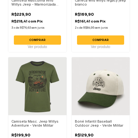
Camiseta Masculina Wild
Caneca wild willys legacy jeep
Willys Jeep - Marmorizada
branco
Verde Militar
R$229,90
R$169,90
R$218,41
com
Pix
R$161,41
com
Pix
3
x
de
R$76,63
sem juros
2
x
de
R$84,95
sem juros
COMPRAR
COMPRAR
Ver produto
Ver produto
Camiseta Masc. Jeep Willys
Boné Infantil Baseball
Adventure - Verde Militar
Outdoor Jeep - Verde Militar
R$199,90
R$129,90