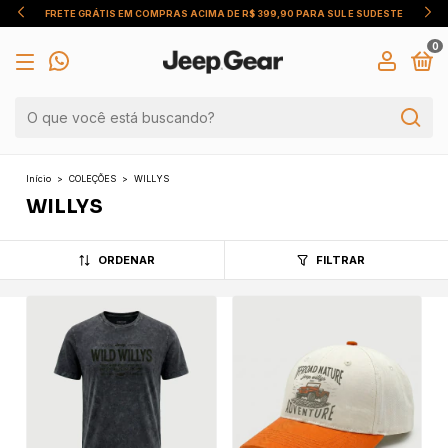
FRETE GRÁTIS EM COMPRAS ACIMA DE R$ 399,90 PARA SUL E SUDESTE
0
Início
>
COLEÇÕES
>
WILLYS
WILLYS
ORDENAR
FILTRAR