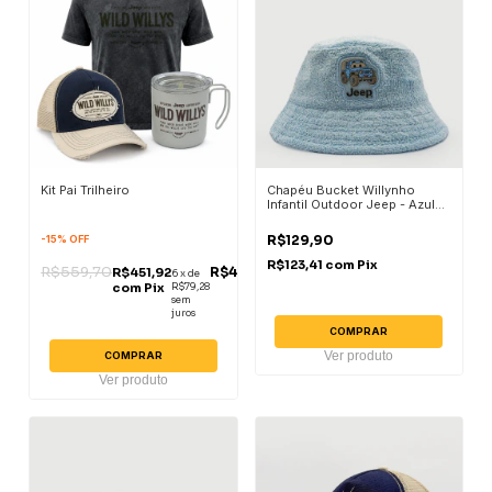
Kit Pai Trilheiro
Chapéu Bucket Willynho
Infantil Outdoor Jeep - Azul
Escuro
R$129,90
-
15
%
OFF
R$123,41
com
Pix
R$559,70
R$475,70
R$451,92
6
x
de
com
Pix
R$79,28
sem
juros
COMPRAR
Ver produto
COMPRAR
Ver produto