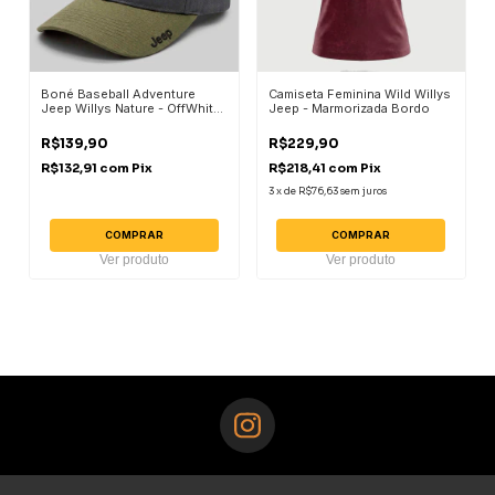
Boné Baseball Adventure
Camiseta Feminina Wild Willys
Jeep Willys Nature - OffWhite
Jeep - Marmorizada Bordo
/ Verde Militar
R$139,90
R$229,90
R$132,91
com
Pix
R$218,41
com
Pix
3
x
de
R$76,63
sem juros
COMPRAR
COMPRAR
Ver produto
Ver produto