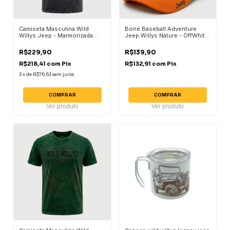
Camiseta Masculina Wild
Boné Baseball Adventure
Willys Jeep - Marmorizada
Jeep Willys Nature - OffWhite
Chumbo
/ Laranja
R$229,90
R$139,90
R$218,41
com
Pix
R$132,91
com
Pix
3
x
de
R$76,63
sem juros
COMPRAR
COMPRAR
Ver produto
Ver produto