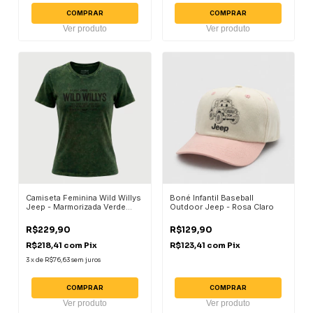
COMPRAR
COMPRAR
Ver produto
Ver produto
Camiseta Feminina Wild Willys
Boné Infantil Baseball
Jeep - Marmorizada Verde
Outdoor Jeep - Rosa Claro
Militar
R$229,90
R$129,90
R$218,41
com
Pix
R$123,41
com
Pix
3
x
de
R$76,63
sem juros
COMPRAR
COMPRAR
Ver produto
Ver produto