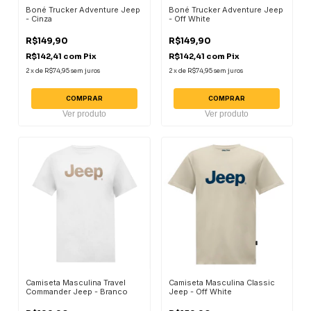
Boné Trucker Adventure Jeep
Boné Trucker Adventure Jeep
- Cinza
- Off White
R$149,90
R$149,90
R$142,41
com
Pix
R$142,41
com
Pix
2
x
de
R$74,95
sem juros
2
x
de
R$74,95
sem juros
COMPRAR
COMPRAR
Ver produto
Ver produto
Camiseta Masculina Travel
Camiseta Masculina Classic
Commander Jeep - Branco
Jeep - Off White