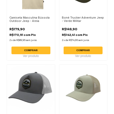
Camiseta Masculina Bússola
Boné Trucker Adventure Jeep
Outdoor Jeep - Areia
- Verde Militar
R$179,90
R$149,90
R$170,91
com
Pix
R$142,41
com
Pix
2
x
de
R$89,95
sem juros
2
x
de
R$74,95
sem juros
COMPRAR
COMPRAR
Ver produto
Ver produto