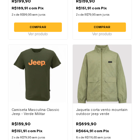
R$199,90
R$159,90
R$189,91
com
Pix
R$151,91
com
Pix
2
x
de
R$99,95
sem juros
2
x
de
R$79,95
sem juros
COMPRAR
COMPRAR
Ver produto
Ver produto
Camiseta Masculina Classic
Jaqueta corta vento mountain
Jeep - Verde Militar
outdoor jeep verde
R$159,90
R$699,90
R$151,91
com
Pix
R$664,91
com
Pix
2
x
de
R$79,95
sem juros
6
x
de
R$116,65
sem juros