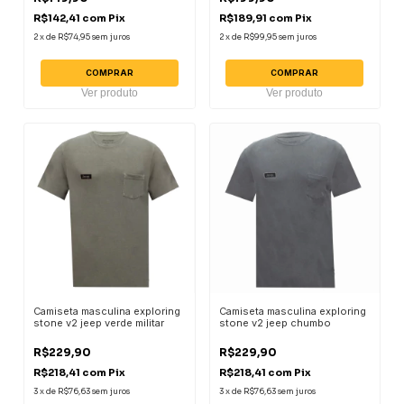
R$142,41
com
Pix
R$189,91
com
Pix
2
x
de
R$74,95
sem juros
2
x
de
R$99,95
sem juros
COMPRAR
COMPRAR
Ver produto
Ver produto
Camiseta masculina exploring
Camiseta masculina exploring
stone v2 jeep verde militar
stone v2 jeep chumbo
R$229,90
R$229,90
R$218,41
com
Pix
R$218,41
com
Pix
3
x
de
R$76,63
sem juros
3
x
de
R$76,63
sem juros