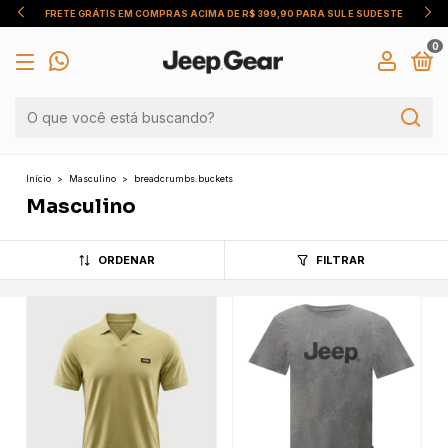
FRETE GRÁTIS EM COMPRAS ACIMA DE R$ 399,90 PARA SUL E SUDESTE
0
Início
>
Masculino
>
breadcrumbs.buckets
Masculino
ORDENAR
FILTRAR