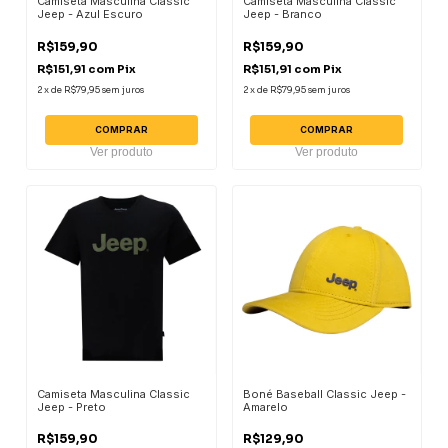
Camiseta Masculina Classic
Camiseta Masculina Classic
Jeep - Azul Escuro
Jeep - Branco
R$159,90
R$159,90
R$151,91
com
Pix
R$151,91
com
Pix
2
x
de
R$79,95
sem juros
2
x
de
R$79,95
sem juros
COMPRAR
COMPRAR
Ver produto
Ver produto
Camiseta Masculina Classic
Boné Baseball Classic Jeep -
Jeep - Preto
Amarelo
R$159,90
R$129,90