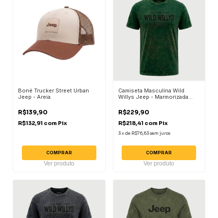
Boné Trucker Street Urban
Camiseta Masculina Wild
Jeep - Areia
Willys Jeep - Marmorizada
Verde Militar
R$139,90
R$229,90
R$132,91
com
Pix
R$218,41
com
Pix
3
x
de
R$76,63
sem juros
COMPRAR
COMPRAR
Ver produto
Ver produto