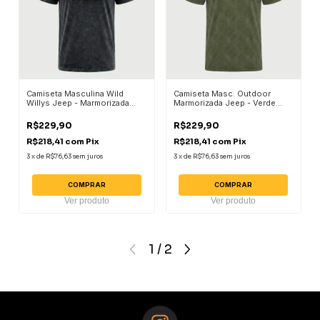
Camiseta Masculina Wild
Camiseta Masc. Outdoor
Willys Jeep - Marmorizada
Marmorizada Jeep - Verde
Chumbo
Militar
R$229,90
R$229,90
R$218,41
com
Pix
R$218,41
com
Pix
3
x
de
R$76,63
sem juros
3
x
de
R$76,63
sem juros
COMPRAR
COMPRAR
Ver produto
Ver produto
1
/
2