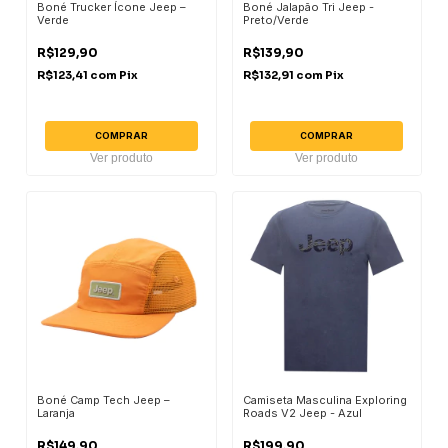
Boné Trucker Ícone Jeep –
Boné Jalapão Tri Jeep -
Verde
Preto/Verde
R$129,90
R$139,90
R$123,41
com
Pix
R$132,91
com
Pix
COMPRAR
COMPRAR
Ver produto
Ver produto
Boné Camp Tech Jeep –
Camiseta Masculina Exploring
Laranja
Roads V2 Jeep - Azul
R$149,90
R$199,90