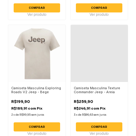
COMPRAR
COMPRAR
Ver produto
Ver produto
Camiseta Masculina Exploring
Camiseta Masculina Texture
Roads V2 Jeep - Bege
Commander Jeep - Areia
R$199,90
R$259,90
R$189,91
com
Pix
R$246,91
com
Pix
2
x
de
R$99,95
sem juros
3
x
de
R$86,63
sem juros
COMPRAR
COMPRAR
Ver produto
Ver produto