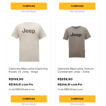
COMPRAR
COMPRAR
Ver produto
Ver produto
Camiseta Masculina Exploring
Camiseta Masculina Texture
Roads V2 Jeep - Bege
Commander Jeep - Areia
R$199,90
R$259,90
R$189,91
com
Pix
R$246,91
com
Pix
2
x
de
R$99,95
sem juros
3
x
de
R$86,63
sem juros
COMPRAR
COMPRAR
Ver produto
Ver produto