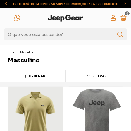
PARA SUL E SUDESTE
USE O CUPOM JEEPGEAR E GANHE 
0
Início
>
Masculino
Masculino
ORDENAR
FILTRAR