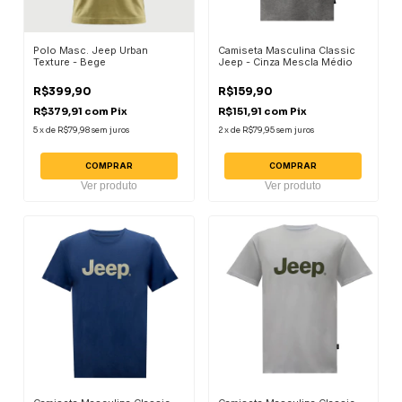
Polo Masc. Jeep Urban
Camiseta Masculina Classic
Texture - Bege
Jeep - Cinza Mescla Médio
R$399,90
R$159,90
R$379,91
com
Pix
R$151,91
com
Pix
5
x
de
R$79,98
sem juros
2
x
de
R$79,95
sem juros
COMPRAR
COMPRAR
Ver produto
Ver produto