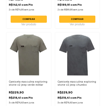
R$142,41
com
Pix
R$189,91
com
Pix
2
x
de
R$74,95
sem juros
2
x
de
R$99,95
sem juros
COMPRAR
COMPRAR
Ver produto
Ver produto
Camiseta masculina exploring
Camiseta masculina exploring
stone v2 jeep verde militar
stone v2 jeep chumbo
R$229,90
R$229,90
R$218,41
com
Pix
R$218,41
com
Pix
3
x
de
R$76,63
sem juros
3
x
de
R$76,63
sem juros