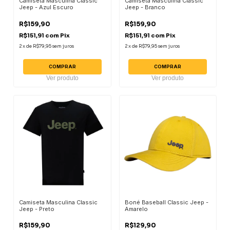
Camiseta Masculina Classic
Camiseta Masculina Classic
Jeep - Azul Escuro
Jeep - Branco
R$159,90
R$159,90
R$151,91
com
Pix
R$151,91
com
Pix
2
x
de
R$79,95
sem juros
2
x
de
R$79,95
sem juros
COMPRAR
COMPRAR
Ver produto
Ver produto
Camiseta Masculina Classic
Boné Baseball Classic Jeep -
Jeep - Preto
Amarelo
R$159,90
R$129,90