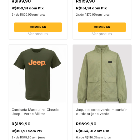
R$199,90
R$159,90
R$189,91
com
Pix
R$151,91
com
Pix
2
x
de
R$99,95
sem juros
2
x
de
R$79,95
sem juros
COMPRAR
COMPRAR
Ver produto
Ver produto
Camiseta Masculina Classic
Jaqueta corta vento mountain
Jeep - Verde Militar
outdoor jeep verde
R$159,90
R$699,90
R$151,91
com
Pix
R$664,91
com
Pix
2
x
de
R$79,95
sem juros
6
x
de
R$116,65
sem juros