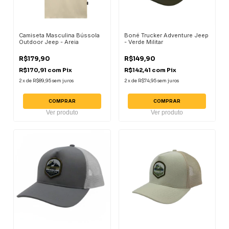
Camiseta Masculina Bússola
Boné Trucker Adventure Jeep
Outdoor Jeep - Areia
- Verde Militar
R$179,90
R$149,90
R$170,91
com
Pix
R$142,41
com
Pix
2
x
de
R$89,95
sem juros
2
x
de
R$74,95
sem juros
COMPRAR
COMPRAR
Ver produto
Ver produto