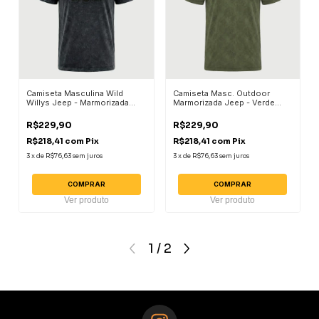
Camiseta Masculina Wild
Camiseta Masc. Outdoor
Willys Jeep - Marmorizada
Marmorizada Jeep - Verde
Chumbo
Militar
R$229,90
R$229,90
R$218,41
com
Pix
R$218,41
com
Pix
3
x
de
R$76,63
sem juros
3
x
de
R$76,63
sem juros
COMPRAR
COMPRAR
Ver produto
Ver produto
1
/
2