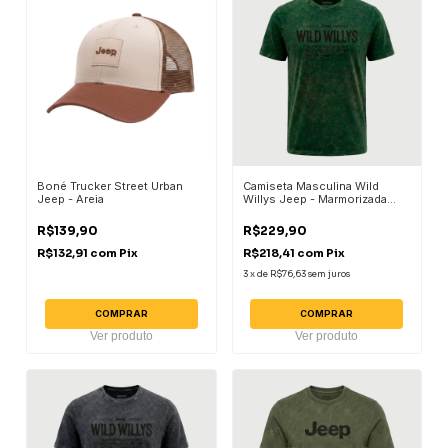
Boné Trucker Street Urban
Camiseta Masculina Wild
Jeep - Areia
Willys Jeep - Marmorizada
Verde Militar
R$139,90
R$229,90
R$132,91
com
Pix
R$218,41
com
Pix
3
x
de
R$76,63
sem juros
COMPRAR
COMPRAR
Ver produto
Ver produto