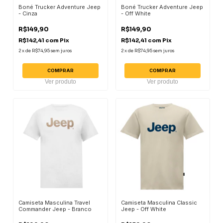
Boné Trucker Adventure Jeep
Boné Trucker Adventure Jeep
- Cinza
- Off White
R$149,90
R$149,90
R$142,41
com
Pix
R$142,41
com
Pix
2
x
de
R$74,95
sem juros
2
x
de
R$74,95
sem juros
COMPRAR
COMPRAR
Ver produto
Ver produto
Camiseta Masculina Travel
Camiseta Masculina Classic
Commander Jeep - Branco
Jeep - Off White