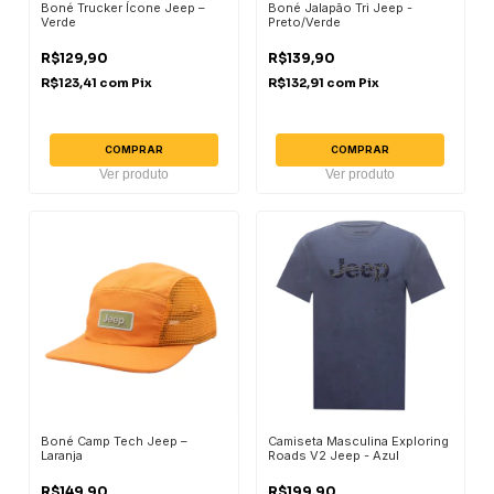
Boné Trucker Ícone Jeep –
Boné Jalapão Tri Jeep -
Verde
Preto/Verde
R$129,90
R$139,90
R$123,41
com
Pix
R$132,91
com
Pix
COMPRAR
COMPRAR
Ver produto
Ver produto
Boné Camp Tech Jeep –
Camiseta Masculina Exploring
Laranja
Roads V2 Jeep - Azul
R$149,90
R$199,90